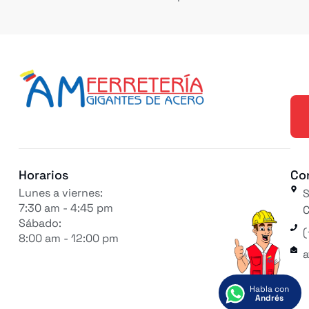
Horarios
Co
Lunes a viernes:
S
7:30 am - 4:45 pm
C
Sábado:
(
8:00 am - 12:00 pm
a
Habla con
Andrés